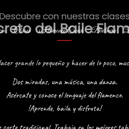
Descubre con nuestras clase
ecreto del Baile Fla
io
Clases
Flamenco Coach
Bailaora
B
acer grande lo pequeño y hacer de lo poco, mu
Dos miradas, una música, una danza.
Acércate y conoce el lenguaje del flamenco.
!Aprende, baila y disfruta!
 corte tradicional. Trabaja en los mejores ta