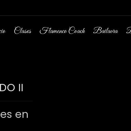
io
Clases
Flamenco Coach
Bailaora
B
O II
res en